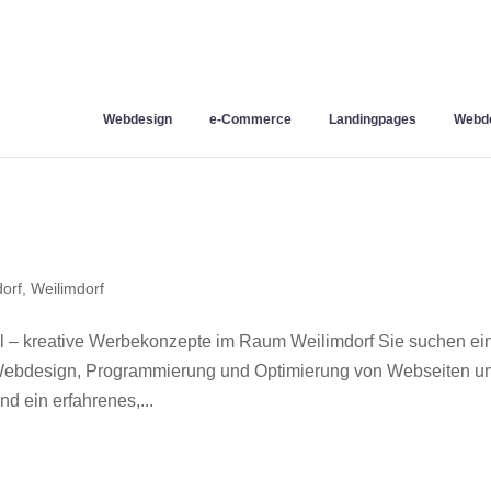
Webdesign
e-Commerce
Landingpages
Webde
orf
,
Weilimdorf
l – kreative Werbekonzepte im Raum Weilimdorf Sie suchen ei
r Webdesign, Programmierung und Optimierung von Webseiten u
d ein erfahrenes,...