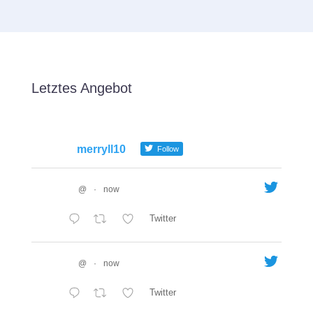
Letztes Angebot
merryll10
Follow
@
·
now
Twitter
@
·
now
Twitter