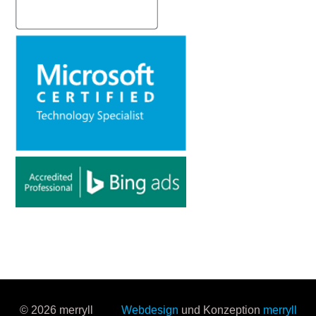
© 2026 merryll
Webdesign
und Konzeption
merryll