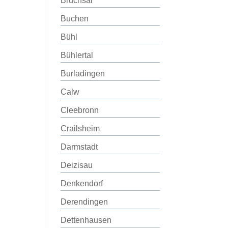
Bruchsal
Buchen
Bühl
Bühlertal
Burladingen
Calw
Cleebronn
Crailsheim
Darmstadt
Deizisau
Denkendorf
Derendingen
Dettenhausen