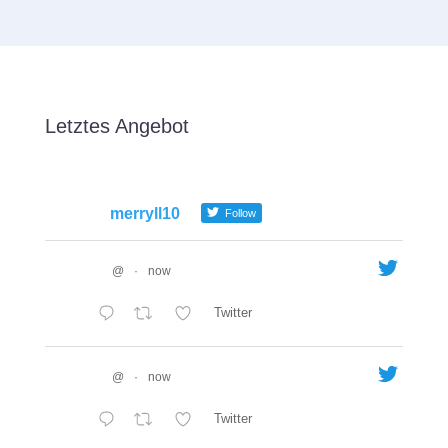
Letztes Angebot
merryll10
Follow
@
·
now
Twitter
@
·
now
Twitter