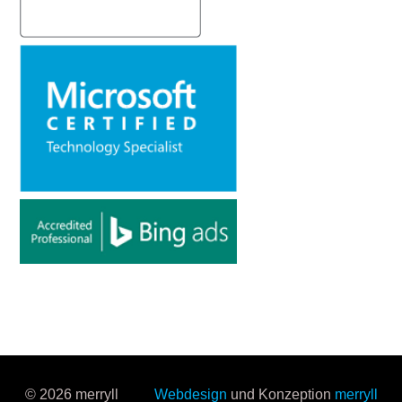
© 2026 merryll
Webdesign
und Konzeption
merryll