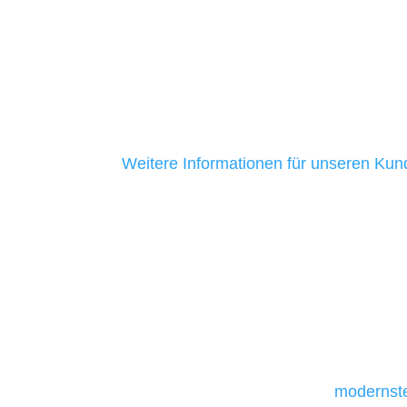
ihrer Unternehmen zu helfen. Unsere K
mittelständische Unternehmen. Ein Gro
aus Baden-Württemberg ist uns seit me
ein Zeichen dafür, dass wir ehrlich sind
Kundenservice bieten.
Weitere Informationen für unseren Ku
Unsere Werkzeuge und T
Die Auswahl relevanter Tools und Techno
und mittelständische Unternehmen bes
da sie in der Regel nur über begrenzt
daher Tools und Technologien benötigen,
Unternehmen die kostengünstigsten un
liefern. Daher verwenden wir
modernste