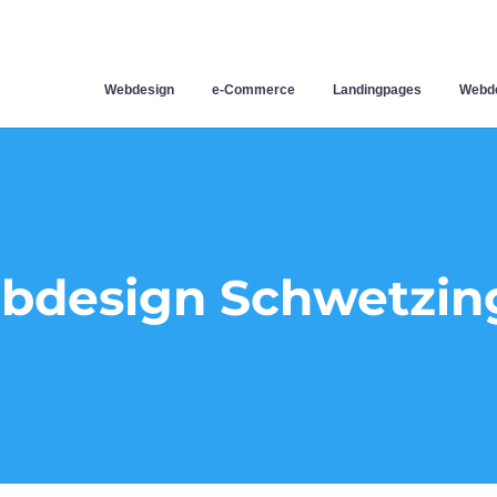
Webdesign
e-Commerce
Landingpages
Webde
bdesign Schwetzin