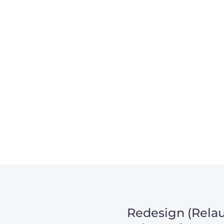
, um unsere Kunden in
m Projekt?
Redesign (Relau