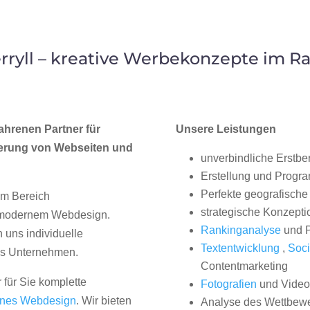
ryll – kreative Werbekonzepte im 
ahrenen Partner für
Unsere Leistungen
erung von Webseiten und
unverbindliche Erstbe
Erstellung und Progr
Perfekte geografische 
im Bereich
strategische Konzepti
, modernem Webdesign.
Rankinganalyse
und P
uns individuelle
Textentwicklung
,
Soci
hes Unternehmen.
Contentmarketing
 für Sie komplette
Fotografien
und Videos
nes Webdesign
. Wir bieten
Analyse des Wettbew