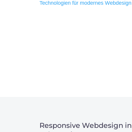
Technologien für modernes Webdesign
allen Webprojekten zufriedenzustellen.
Sie haben Fragen zu Ihre
07121 / 9294977
info@merryll.de
Responsive Webdesign in