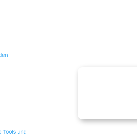
unden sind kleine und
ßteil unserer Kunden
hr als 10 Jahren treu –
 und einen langfristigen
nden
echnologien
logien ist für kleine
Kostenlose
onders anspruchsvoll,
e Budgets verfügen und
 die für ihr
d besten Ergebnisse
 Tools und