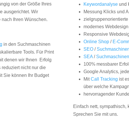
hängig von der Größe Ihres
Keywordanalyse
und 
 ausgerichtet. Wir
Messung Klicks und A
zielgruppenorientiert
e nach Ihren Wünschen.
modernes Webdesign
Responsive Webdesi
Online Shop
/
E-Comm
ng
in den Suchmaschinen
SEO
/
Suchmaschinen
kalierbare Tools. Für Print
SEA
/
Suchmaschine
it denen wir Ihnen Erfolg
100% messbarer Erfol
duziert nicht nur die
Google Analytics, jed
it Sie können Ihr Budget
Mit
Call Tracking
ist e
über welche Kampagne
hervorragender Kunde
Einfach nett, sympathisch,
Sprechen Sie mit uns.