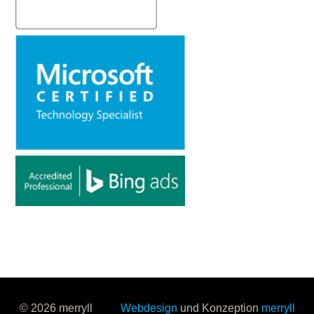
© 2026 merryll
Webdesign
und Konzeption
merryll