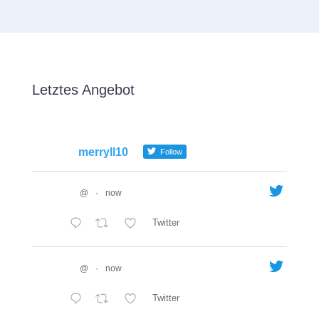
Letztes Angebot
merryll10
Follow
@
·
now
Twitter
@
·
now
Twitter