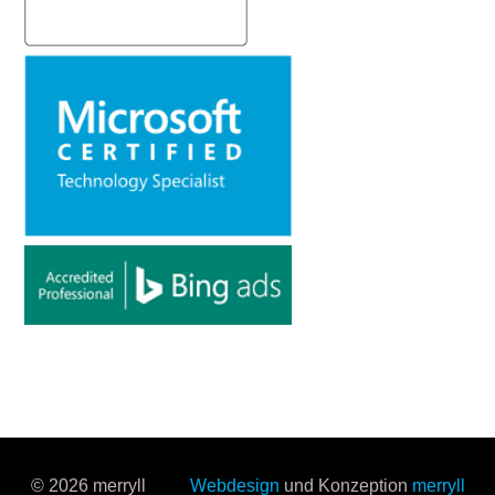
© 2026 merryll
Webdesign
und Konzeption
merryll