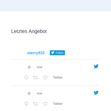
Letztes Angebot
merryll10
Follow
@
·
now
Twitter
@
·
now
Twitter