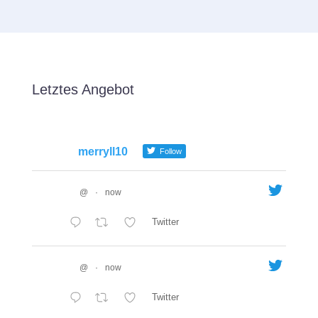
Letztes Angebot
merryll10
Follow
@
·
now
Twitter
@
·
now
Twitter