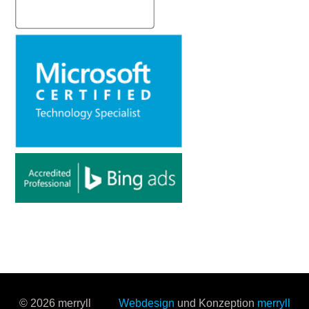
© 2026 merryll
Webdesign
und Konzeption
merryll