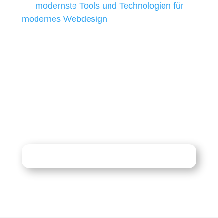
wir
modernste Tools und Technologien für
modernes Webdesign
, um unsere Kunden in
allen Webprojekten zufriedenzustellen.
Sie haben Fragen zu Ihrem
Projekt?
07121 / 9294977
info@merryll.de
Kostenlose Beratung