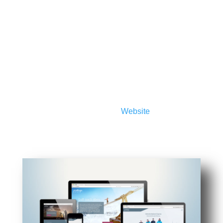
Website schnellst möglich wieder gesäubert und
zum funktionsfähig gemacht werden kann. Das
gehört zu unseren Aufgaben.
Webhosting
Auf Wunsch hosten wir Ihre
Website
auf unserem
eigenen Server. Wir bieten Webspace mit
modernster Technik, Software, Email-Postfächer,
SSL-Zertifikate, 7-Tage-Backup usw.