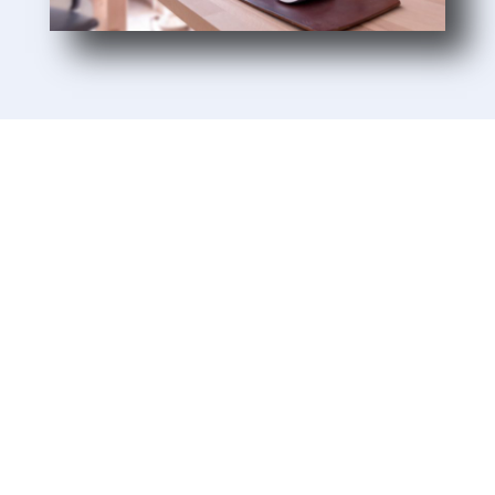
Unsere Kunden
Wir lieben es, unseren Kunden beim Aufbau
und Wachstum ihrer Unternehmen zu helfen.
Unsere Kunden sind kleine und
mittelständische Unternehmen. Ein Großteil
unserer Kunden aus Baden-Württemberg ist
uns seit mehr als 10 Jahren treu – ein
Zeichen dafür, dass wir ehrlich sind und