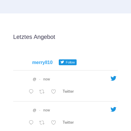
Letztes Angebot
merryll10
Follow
@
·
now
Twitter
@
·
now
Twitter