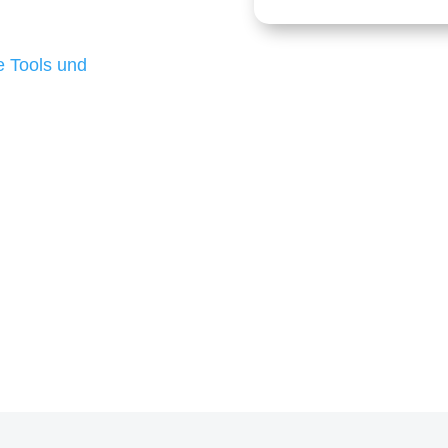
 die für ihr
d besten Ergebnisse
 Tools und
, um unsere Kunden in
m Projekt?