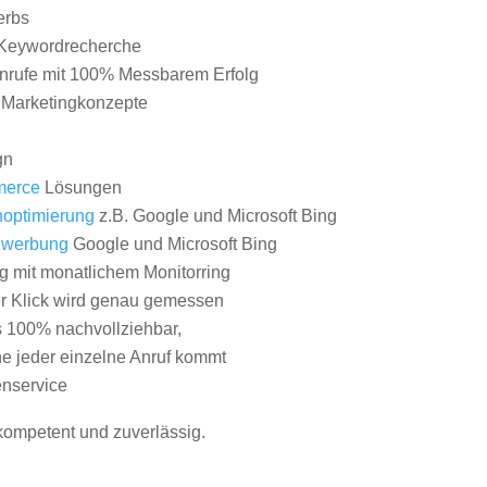
erbs
Keywordrecherche
nrufe mit 100% Messbarem Erfolg
e Marketingkonzepte
gn
erce
Lösungen
optimierung
z.B. Google und Microsoft Bing
nwerbung
Google und Microsoft Bing
g mit monatlichem Monitorring
er Klick wird genau gemessen
s 100% nachvollziehbar,
 jeder einzelne Anruf kommt
nservice
 kompetent und zuverlässig.