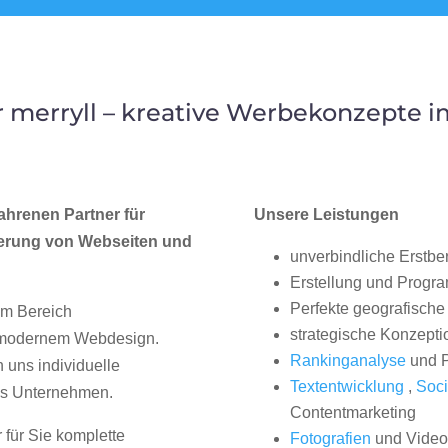
merryll – kreative Werbekonzepte 
ahrenen Partner für
Unsere Leistungen
erung von Webseiten und
unverbindliche Erstbe
Erstellung und Progr
Perfekte geografische 
im Bereich
strategische Konzepti
, modernem Webdesign.
Rankinganalyse
und P
uns individuelle
Textentwicklung
,
Soci
hes Unternehmen.
Contentmarketing
 für Sie komplette
Fotografien
und Videos