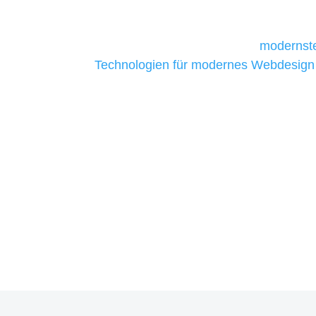
daher Tools und Technologien benötigen,
Unternehmen die kostengünstigsten un
liefern. Daher verwenden wir
modernste
Technologien für modernes Webdesign
allen Webprojekten zufriedenzustellen.
Sie haben Fragen zu Ihre
07121 / 9294977
info@merryll.de