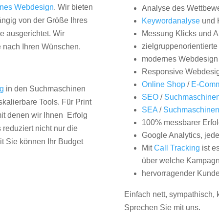
nes Webdesign
. Wir bieten
Analyse des Wettbew
hängig von der Größe Ihres
Keywordanalyse
und 
 ausgerichtet. Wir
Messung Klicks und A
zielgruppenorientiert
e nach Ihren Wünschen.
modernes Webdesign
Responsive Webdesi
Online Shop
/
E-Comm
ng
in den Suchmaschinen
SEO
/
Suchmaschinen
kalierbare Tools. Für Print
SEA
/
Suchmaschine
it denen wir Ihnen Erfolg
100% messbarer Erfol
duziert nicht nur die
Google Analytics, jed
it Sie können Ihr Budget
Mit
Call Tracking
ist e
über welche Kampagne
hervorragender Kunde
Einfach nett, sympathisch,
Sprechen Sie mit uns.