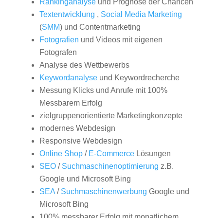
Rankinganalyse
und Prognose der Chancen
Textentwicklung
,
Social Media Marketing
(
SMM
) und Contentmarketing
Fotografien
und Videos mit eigenen
Fotografen
Analyse des Wettbewerbs
Keywordanalyse
und Keywordrecherche
Messung Klicks und Anrufe mit 100%
Messbarem Erfolg
zielgruppenorientierte Marketingkonzepte
modernes Webdesign
Responsive Webdesign
Online Shop
/
E-Commerce
Lösungen
SEO
/
Suchmaschinenoptimierung
z.B.
Google und Microsoft Bing
SEA
/
Suchmaschinenwerbung
Google und
Microsoft Bing
100% messbarer Erfolg mit monatlichem