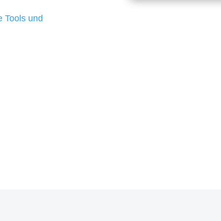
d besten Ergebnisse
 Tools und
, um unsere Kunden in
m Projekt?