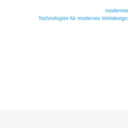
Unternehmen die kostengünstigsten un
liefern. Daher verwenden wir
modernste
Technologien für modernes Webdesign
allen Webprojekten zufriedenzustellen.
Sie haben Fragen zu Ihre
07121 / 9294977
info@merryll.de