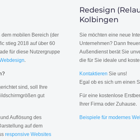
Redesign (Relau
Kolbingen
us dem mobilen Bereich (der
Sie möchten eine neue Inte
ic stieg 2018 auf über 60
Unternehmen? Dann freuen 
rade für diese Nutzergruppe
Außendienst berät Sie unve
 Webdesign
.
die für Sie ideale und kost
gn?
Kontaktieren
Sie uns!
Egal ob es sich um einen S
erichtet sind, soll Ihre
Bildschirmgrößen gut
Für eine kostenlose Erstbe
Ihrer Firma oder Zuhause.
 und Auflösung des
Beispiele für modernes We
Darstellung auf dem
ass
responsive Websites