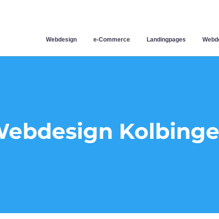
Webdesign
e-Commerce
Landingpages
Webde
ebdesign Kolbing