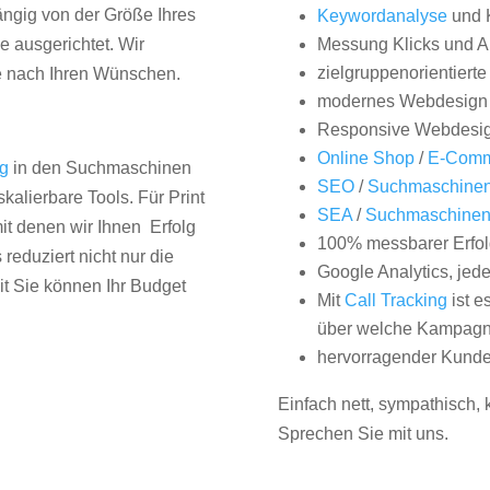
hängig von der Größe Ihres
Keywordanalyse
und 
 ausgerichtet. Wir
Messung Klicks und A
zielgruppenorientiert
e nach Ihren Wünschen.
modernes Webdesign
Responsive Webdesi
Online Shop
/
E-Comm
ng
in den Suchmaschinen
SEO
/
Suchmaschinen
kalierbare Tools. Für Print
SEA
/
Suchmaschine
it denen wir Ihnen Erfolg
100% messbarer Erfol
duziert nicht nur die
Google Analytics, jed
it Sie können Ihr Budget
Mit
Call Tracking
ist e
über welche Kampagne
hervorragender Kunde
Einfach nett, sympathisch,
Sprechen Sie mit uns.