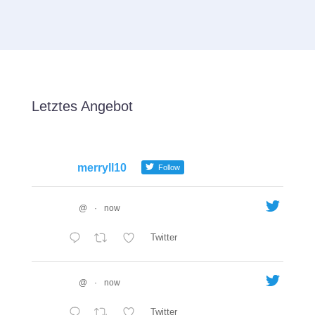
Letztes Angebot
merryll10
Follow
@
·
now
Twitter
@
·
now
Twitter