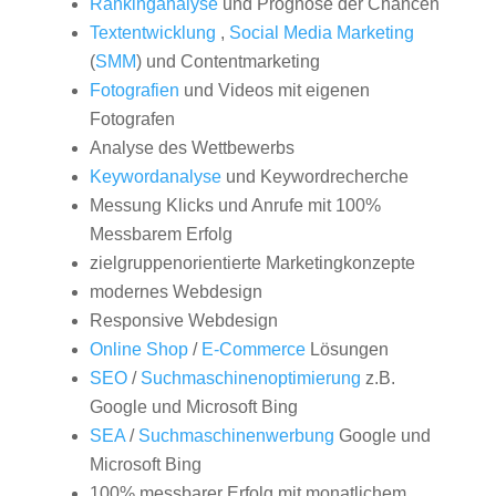
Rankinganalyse
und Prognose der Chancen
Textentwicklung
,
Social Media Marketing
(
SMM
) und Contentmarketing
Fotografien
und Videos mit eigenen
Fotografen
Analyse des Wettbewerbs
Keywordanalyse
und Keywordrecherche
Messung Klicks und Anrufe mit 100%
Messbarem Erfolg
zielgruppenorientierte Marketingkonzepte
modernes Webdesign
Responsive Webdesign
Online Shop
/
E-Commerce
Lösungen
SEO
/
Suchmaschinenoptimierung
z.B.
Google und Microsoft Bing
SEA
/
Suchmaschinenwerbung
Google und
Microsoft Bing
100% messbarer Erfolg mit monatlichem