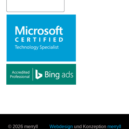
© 2026 merryll
Webdesign
und Konzeption
merryll