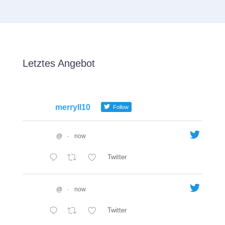
Letztes Angebot
merryll10
Follow
@
·
now
Twitter
@
·
now
Twitter