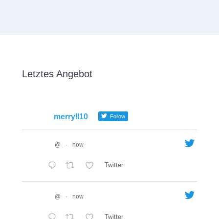
Letztes Angebot
merryll10
Follow
@
·
now
Twitter
@
·
now
Twitter